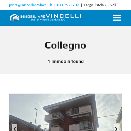
posta@immobiliarevincelli.it
011 95.91.613
Largo Pistoia 7, Rivoli
Collegno
1 Immobili found